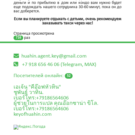
деньги и по прибытию в дом или кондо вам нужно будет
еще подождать нашего сотрудника 30-60 минут, пока он до
вас доберется.
Если вы планируете отдыхать с детьми, очень рекомендуем
заказывать такси через нас!
Страница просмотрена
раз
716
huahin.agent.key@gmail.com
+7 918 656 46 06 (Telegram, MAX)
Посетителей онлайн:
52
เอเจ้น "คีอ๊อฟหัวหิน"
ชูพันธุ์ วาทิน.
เบอร์โทร:+79186564606
ผู้ช่วยในการแปล คุณอ๊อกซาน่า ขิโล.
เบอร์โทร:+79186564606
keyofhuahin.com