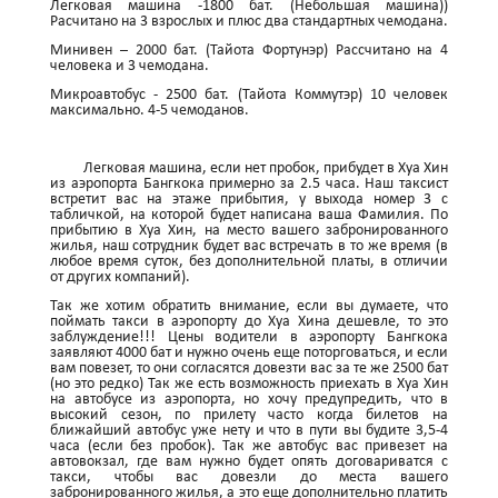
Легковая машина -1800 бат. (Небольшая машина))
Расчитано на 3 взрослых и плюс два стандартных чемодана.
Минивен – 2000 бат. (Тайота Фортунэр) Рассчитано на 4
человека и 3 чемодана.
Микроавтобус - 2500 бат. (Тайота Коммутэр) 10 человек
максимально. 4-5 чемоданов.
Легковая машина, если нет пробок, прибудет в Хуа Хин
из аэропорта Бангкока примерно за 2.5 часа. Наш таксист
встретит вас на этаже прибытия, у выхода номер 3 с
табличкой, на которой будет написана ваша Фамилия. По
прибытию в Хуа Хин, на место вашего забронированного
жилья, наш сотрудник будет вас встречать в то же время (в
любое время суток, без дополнительной платы, в отличии
от других компаний).
Так же хотим обратить внимание, если вы думаете, что
поймать такси в аэропорту до Хуа Хина дешевле, то это
заблуждение!!! Цены водители в аэропорту Бангкока
заявляют 4000 бат и нужно очень еще поторговаться, и если
вам повезет, то они согласятся довезти вас за те же 2500 бат
(но это редко) Так же есть возможность приехать в Хуа Хин
на автобусе из аэропорта, но хочу предупредить, что в
высокий сезон, по прилету часто когда билетов на
ближайший автобус уже нету и что в пути вы будите 3,5-4
часа (если без пробок). Так же автобус вас привезет на
автовокзал, где вам нужно будет опять договариватся с
такси, чтобы вас довезли до места вашего
забронированного жилья, а это еще дополнительно платить