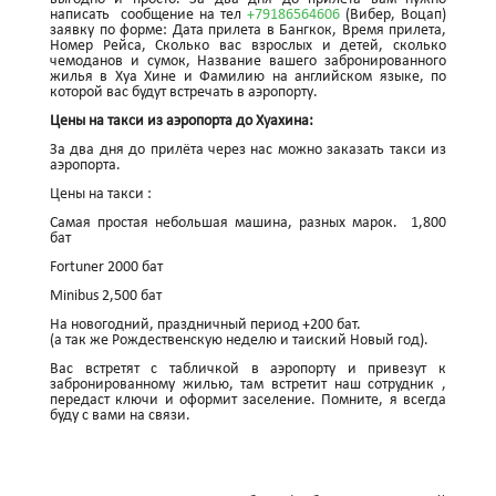
написать сообщение на тел
+79186564606
(Вибер, Воцап)
заявку по форме: Дата прилета в Бангкок, Время прилета,
Номер Рейса, Сколько вас взрослых и детей, сколько
чемоданов и сумок, Название вашего забронированного
жилья в Хуа Хине и Фамилию на английском языке, по
которой вас будут встречать в аэропорту.
Цены на такси из аэропорта до Хуахина:
За два дня до прилёта через нас можно заказать такси из
аэропорта.
Цены на такси :
Самая простая небольшая машина, разных марок. 1,800
бат
Fortuner 2000 бат
Minibus 2,500 бат
На новогодний, праздничный период +200 бат.
(а так же Рождественскую неделю и таиский Новый год).
Вас встретят с табличкой в аэропорту и привезут к
забронированному жилью, там встретит наш сотрудник ,
передаст ключи и оформит заселение. Помните, я всегда
буду с вами на связи.