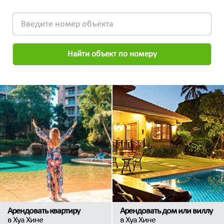
Найти объект по номеру
Арендовать квартиру
Арендовать дом или виллу
в Хуа Хине
в Хуа Хине