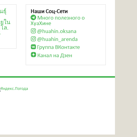
นธุ์
Наши Соц-Сети
Много полезного о
่วยใน
ХуаХине
ิโล.
@huahin.oksana
6
@huahin_arenda
Группа ВКонтакте
Канал на Дзен