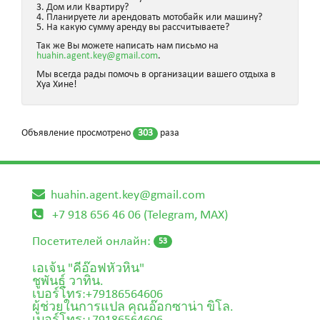
3. Дом или Квартиру?
4. Планируете ли арендовать мотобайк или машину?
5. На какую сумму аренду вы рассчитываете?
Так же Вы можете написать нам письмо на
huahin.agent.key@gmail.com
.
Мы всегда рады помочь в организации вашего отдыха в
Хуа Хине!
Объявление просмотрено
303
раза
huahin.agent.key@gmail.com
+7 918 656 46 06 (Telegram, MAX)
Посетителей онлайн:
53
เอเจ้น "คีอ๊อฟหัวหิน"
ชูพันธุ์ วาทิน.
เบอร์โทร:+79186564606
ผู้ช่วยในการแปล คุณอ๊อกซาน่า ขิโล.