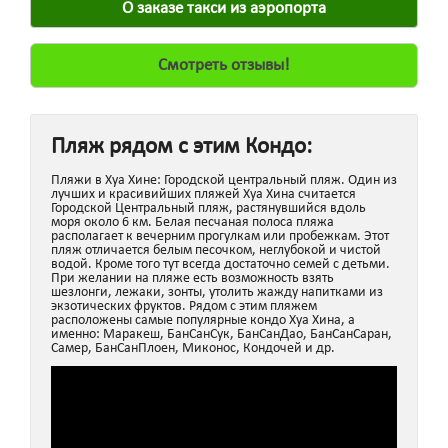
О заказе такси из аэропорта
Смотреть отзывы!
Пляж рядом с этим Кондо:
Пляжи в Хуа Хине: Городской центральный пляж. Один из
лучших и красивийших пляжей Хуа Хина считается
Городской Центральный пляж, растянувшийся вдоль
моря около 6 км. Белая песчаная полоса пляжа
располагает к вечерним прогулкам или пробежкам. Этот
пляж отличается белым песочком, неглубокой и чистой
водой. Кроме того тут всегда достаточно семей с детьми.
При желании на пляже есть возможность взять
шезлонги, лежаки, зонты, утолить жажду напитками из
экзотических фруктов. Рядом с этим пляжем
расположены самые популярные кондо Хуа Хина, а
именно: Маракеш, БанСанСук, БанСанДао, БанСанСаран,
Самер, БанСанПлоен, Миконос, Кондочей и др.