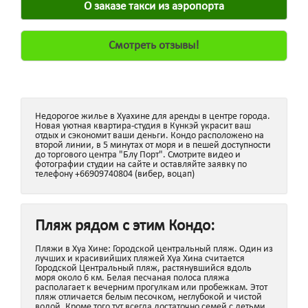
О заказе такси из аэропорта
Смотреть отзывы!
Недорогое жилье в Хуахине для аренды в центре города.
Новая уютная квартира-студия в Кункэй украсит ваш
отдых и сэкономит ваши деньги. Кондо расположено на
второй линии, в 5 минутах от моря и в пешей доступности
до торгового центра "Блу Порт". Смотрите видео и
фотографии студии на сайте и оставляйте заявку по
телефону +66909740804 (вибер, воцап)
Пляж рядом с этим Кондо:
Пляжи в Хуа Хине: Городской центральный пляж. Один из
лучших и красивийших пляжей Хуа Хина считается
Городской Центральный пляж, растянувшийся вдоль
моря около 6 км. Белая песчаная полоса пляжа
располагает к вечерним прогулкам или пробежкам. Этот
пляж отличается белым песочком, неглубокой и чистой
водой. Кроме того тут всегда достаточно семей с детьми.