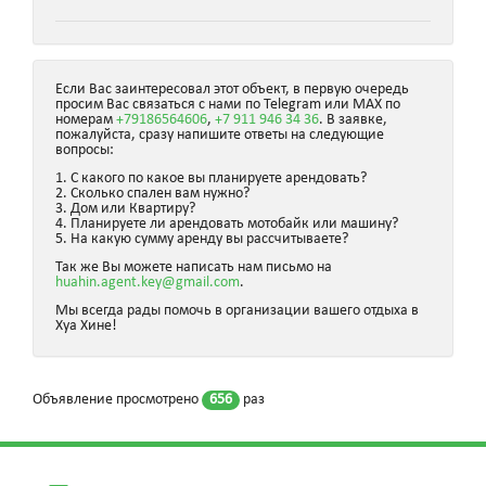
Если Вас заинтересовал этот объект, в первую очередь
просим Вас связаться с нами по Telegram или MAX по
номерам
+79186564606
,
+7 911 946 34 36
. В заявке,
пожалуйста, сразу напишите ответы на следующие
вопросы:
1. С какого по какое вы планируете арендовать?
2. Сколько спален вам нужно?
3. Дом или Квартиру?
4. Планируете ли арендовать мотобайк или машину?
5. На какую сумму аренду вы рассчитываете?
Так же Вы можете написать нам письмо на
huahin.agent.key@gmail.com
.
Мы всегда рады помочь в организации вашего отдыха в
Хуа Хине!
Объявление просмотрено
656
раз