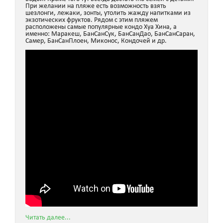
При желании на пляже есть возможность взять
шезлонги, лежаки, зонты, утолить жажду напитками из
экзотических фруктов. Рядом с этим пляжем
расположены самые популярные кондо Хуа Хина, а
именно: Маракеш, БанСанСук, БанСанДао, БанСанСаран,
Самер, БанСанПлоен, Миконос, Кондочей и др.
Читать далее...