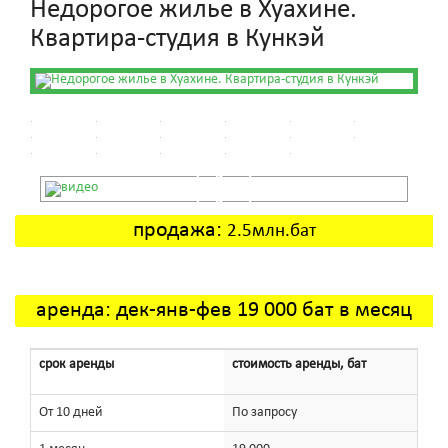
Недорогое жилье в Хуахине.
Квартира-студия в Кункэй
продажа:
2.5млн.бат
аренда: дек-янв-фев 19 000 бат в месяц
срок аренды
стоимость аренды, бат
От 10 дней
По запросу