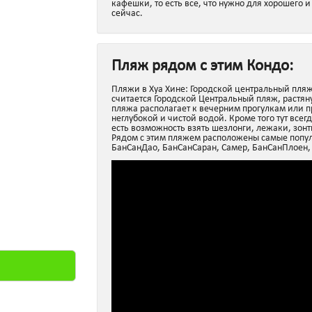
кафешки, то есть все, что нужно для хорошего 
сейчас.
Пляж рядом с этим Кондо:
Пляжи в Хуа Хине: Городской центральный пля
считается Городской Центральный пляж, растян
пляжа располагает к вечерним прогулкам или п
неглубокой и чистой водой. Кроме того тут все
есть возможность взять шезлонги, лежаки, зонт
Рядом с этим пляжем расположены самые попул
БанСанДао, БанСанСаран, Самер, БанСанПлоен,