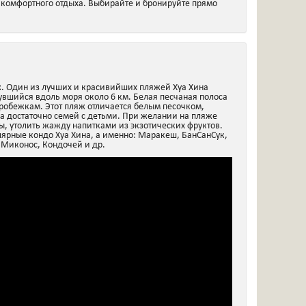
и комфортного отдыха. Выбирайте и бронируйте прямо
ж. Один из лучших и красивийших пляжей Хуа Хина
увшийся вдоль моря около 6 км. Белая песчаная полоса
робежкам. Этот пляж отличается белым песочком,
гда достаточно семей с детьми. При желании на пляже
ы, утолить жажду напитками из экзотических фруктов.
ярные кондо Хуа Хина, а именно: Маракеш, БанСанСук,
 Миконос, Кондочей и др.