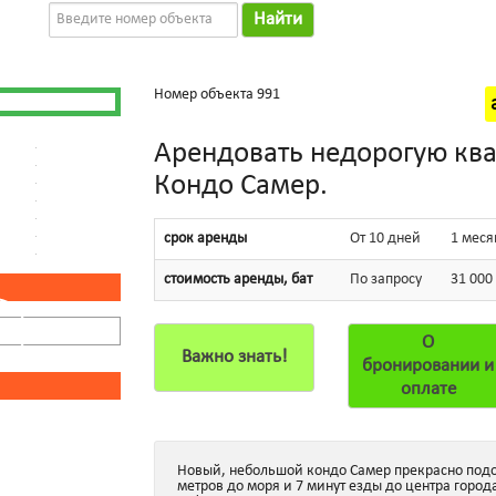
Найти
Номер объекта 991
Арендовать недорогую квар
Кондо Самер.
срок аренды
От 10 дней
1 меся
стоимость аренды, бат
По запросу
31 000
О
Важно знать!
бронировании и
оплате
Новый, небольшой кондо Самер прекрасно подой
метров до моря и 7 минут езды до центра горо