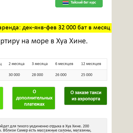
Тайский бат курс
аренда: дек-янв-фев 32 000 бат в месяц
тиру на море в Хуа Хине.
ц
2 месяца
3 месяца
6 месяцев
12 месяцев
30 000
28 000
26 000
25 000
О
О заказе такси
дополнительных
из аэропорта
платежах
дет для тихого уединенно отдыха в Хуа Хине. 200
да. Вблизи Самер есть массажные салоны, магазины,