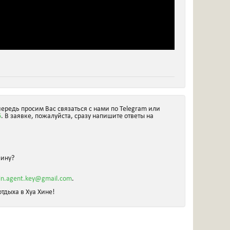
чередь просим Вас связаться с нами по Telegram или
6
. В заявке, пожалуйста, сразу напишите ответы на
шину?
in.agent.key@gmail.com
.
тдыха в Хуа Хине!