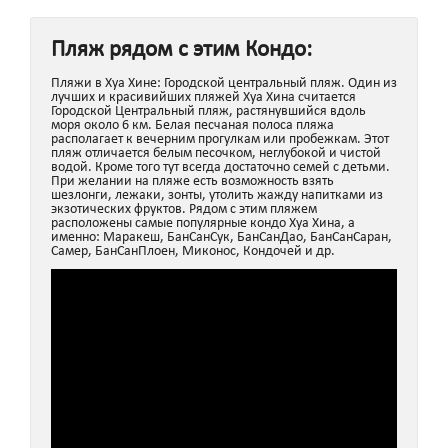
Пляж рядом с этим Кондо:
Пляжи в Хуа Хине: Городской центральный пляж. Один из
лучших и красивийших пляжей Хуа Хина считается
Городской Центральный пляж, растянувшийся вдоль
моря около 6 км. Белая песчаная полоса пляжа
располагает к вечерним прогулкам или пробежкам. Этот
пляж отличается белым песочком, неглубокой и чистой
водой. Кроме того тут всегда достаточно семей с детьми.
При желании на пляже есть возможность взять
шезлонги, лежаки, зонты, утолить жажду напитками из
экзотических фруктов. Рядом с этим пляжем
расположены самые популярные кондо Хуа Хина, а
именно: Маракеш, БанСанСук, БанСанДао, БанСанСаран,
Самер, БанСанПлоен, Миконос, Кондочей и др.