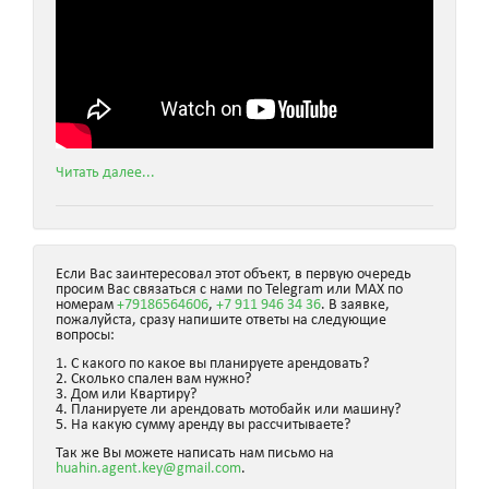
Читать далее...
Если Вас заинтересовал этот объект, в первую очередь
просим Вас связаться с нами по Telegram или MAX по
номерам
+79186564606
,
+7 911 946 34 36
. В заявке,
пожалуйста, сразу напишите ответы на следующие
вопросы:
1. С какого по какое вы планируете арендовать?
2. Сколько спален вам нужно?
3. Дом или Квартиру?
4. Планируете ли арендовать мотобайк или машину?
5. На какую сумму аренду вы рассчитываете?
Так же Вы можете написать нам письмо на
huahin.agent.key@gmail.com
.