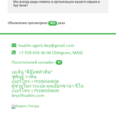
Мы всегда рады помочь в организации вашего отдыха в
Хуа Хине!
Объявление просмотрено
602
раза
huahin.agent.key@gmail.com
+7 918 656 46 06 (Telegram, MAX)
Посетителей онлайн:
53
เอเจ้น "คีอ๊อฟหัวหิน"
ชูพันธุ์ วาทิน.
เบอร์โทร:+79186564606
ผู้ช่วยในการแปล คุณอ๊อกซาน่า ขิโล.
เบอร์โทร:+79186564606
keyofhuahin.com