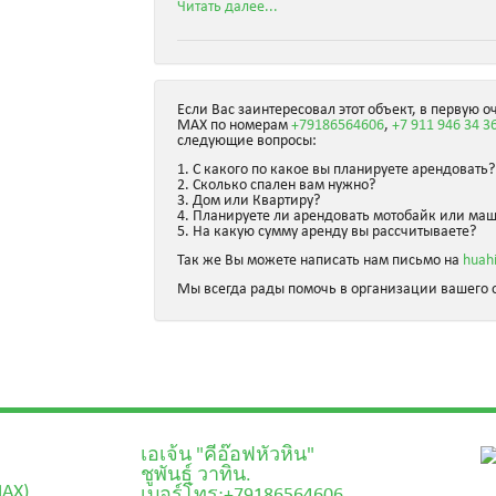
Читать далее...
Если Вас заинтересовал этот объект, в первую о
MAX по номерам
+79186564606
,
+7 911 946 34 3
следующие вопросы:
1. С какого по какое вы планируете арендовать?
2. Сколько спален вам нужно?
3. Дом или Квартиру?
4. Планируете ли арендовать мотобайк или ма
5. На какую сумму аренду вы рассчитываете?
Так же Вы можете написать нам письмо на
huah
Мы всегда рады помочь в организации вашего о
เอเจ้น "คีอ๊อฟหัวหิน"
ชูพันธุ์ วาทิน.
MAX)
เบอร์โทร:+79186564606