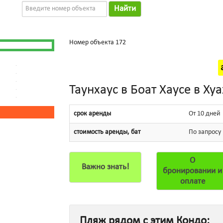
Найти
Номер объекта 172
Таунхаус в Боат Хаусе в Ху
срок аренды
От 10 дней
стоимость аренды, бат
По запросу
О
Важно знать!
бронировании и
оплате
Пляж рядом с этим Кондо: