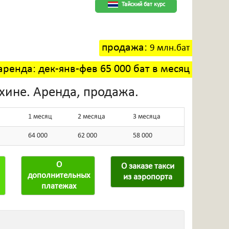
Тайский бат курс
продажа:
9 млн.бат
аренда: дек-янв-фев 65 000 бат в месяц
ахине. Аренда, продажа.
1 месяц
2 месяца
3 месяца
64 000
62 000
58 000
О
О заказе такси
дополнительных
из аэропорта
платежах