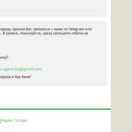
чередь просим Вас связаться с нами по Telegram или
6
. В заявке, пожалуйста, сразу напишите ответы на
шину?
in.agent.key@gmail.com
.
тдыха в Хуа Хине!