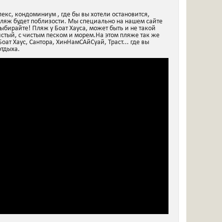
екс, кондоминиум , где бы вы хотели остановится,
пляж будет поблизости. Мы специально на нашем сайте
ыбирайте! Пляж у Боат Хауса, может быть и не такой
истый, с чистым песком и морем.На этом пляже так же
ат Хаус, Сантора, ХинНамСАйСуай, Траст... где вы
отдыха.