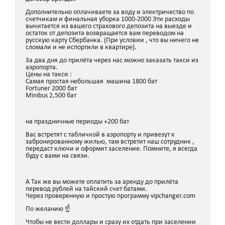
Дополнительно оплачиваете за воду и электричество по
счетчикам и финальная уборка 1000-2000 Эти расходы
вычитается из вашего страхового депозита на выезде и
остаток от депозита возвращается вам переводом на
русскую карту Сбербанка. (При условии , что вы ничего не
сломали и не испортили в квартире).
За два дня до прилёта через нас можно заказать такси из
аэропорта.
Цены на такси :
Самая простая небольшая машина 1800 бат
Fortuner 2000 бат
Minibus 2,500 бат
на праздничные периоды +200 бат
Вас встретят с табличкой в аэропорту и привезут к
забронированному жилью, там встретит наш сотрудник ,
передаст ключи и оформит заселение. Помните, я всегда
буду с вами на связи.
А Так же вы можете оплатить за аренду до прилёта
перевод рублей на тайский счет батами.
Через проверенную и простую программу vipchanger.com
По желанию ☝️
Чтобы не вести доллары и сразу их отдать при заселении