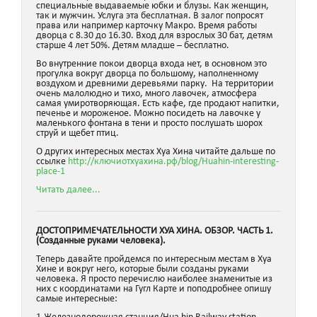
специальные выдаваемые юбки и блузы. Как женщин,
так и мужчин. Услуга эта бесплатная. В залог попросят
права или например карточку Макро. Время работы
дворца с 8.30 до 16.30. Вход для взрослых 30 бат, детям
старше 4 лет 50%. Детям младше – бесплатно.
Во внутренние покои дворца входа нет, в основном это
прогулка вокруг дворца по большому, наполненному
воздухом и древними деревьями парку. На территории
очень малолюдно и тихо, много лавочек, атмосфера
самая умиротворяющая. Есть кафе, где продают напитки,
печенье и мороженое. Можно посидеть на лавочке у
маленького фонтана в тени и просто послушать шорох
струй и щебет птиц.
О других интересных местах Хуа Хина читайте дальше по
ссылке
http://ключиотхуахина.рф/blog/Huahin-interesting-
place-1
Читать далее...
ДОСТОПРИМЕЧАТЕЛЬНОСТИ ХУА ХИНА. ОБЗОР. ЧАСТЬ 1.
(Созданные руками человека).
Теперь давайте пройдемся по интересным местам в Хуа
Хине и вокруг него, которые были созданы руками
человека. Я просто перечислю наиболее знаменитые из
них с координатами на Гугл Карте и поподробнее опишу
самые интересные: