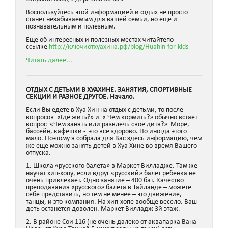
Воспользуйтесь этой информацией и отдых не просто
станет незабываемым для вашей семьи, но еще и
познавательным и полезным.
Еще об интересных и полезных местах читайтепо
ссылке
http://ключиотхуахина.рф/blog/Huahin-for-kids
Читать далее...
ОТДЫХ С ДЕТЬМИ В ХУАХИНЕ. ЗАНЯТИЯ, СПОРТИВНЫЕ
СЕКЦИИ И РАЗНОЕ ДРУГОЕ. Начало.
Если Вы едете в Хуа Хин на отдых с детьми, то после
вопросов «Где жить?» и « Чем кормить?» обычно встает
вопрос «Чем занять или развлечь свое дитя?» Море,
бассейн, кафешки - это все здорово. Но иногда этого
мало. Поэтому я собрала для Вас здесь информацию, чем
же еще можно занять детей в Хуа Хине во время Вашего
отпуска.
1. Школа «русского балета» в Маркет Вилладже. Там же
научат хип-хопу, если вдруг «русский» балет ребенка не
очень привлекает. Одно занятие – 400 бат. Качество
преподавания «русского» балета в Тайланде – можете
себе представить, но тем не менее – это движение,
танцы, и это компания. На хип-хопе вообще весело. Ваш
деть останется доволен. Маркет Вилладж 3й этаж.
2. В районе Сои 116 (не очень далеко от аквапарка Вана