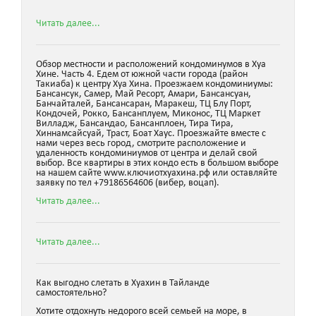
Читать далее...
Обзор местности и расположений кондоминумов в Хуа
Хине. Часть 4. Едем от южной части города (район
Такиаба) к центру Хуа Хина. Проезжаем кондоминиумы:
Бансансук, Самер, Май Ресорт, Амари, Бансансуан,
Банчайталей, Бансансаран, Маракеш, ТЦ Блу Порт,
Кондочей, Рокко, Бансанплуем, Миконос, ТЦ Маркет
Вилладж, Бансандао, Бансанплоен, Тира Тира,
Хиннамсайсуай, Траст, Боат Хаус. Проезжайте вместе с
нами через весь город, смотрите расположение и
удаленность кондоминиумов от центра и делай свой
выбор. Все квартиры в этих кондо есть в большом выборе
на нашем сайте www.ключиотхуахина.рф или оставляйте
заявку по тел +79186564606 (вибер, воцап).
Читать далее...
Читать далее...
Как выгодно слетать в Хуахин в Тайланде
самостоятельно?
Хотите отдохнуть недорого всей семьей на море, в