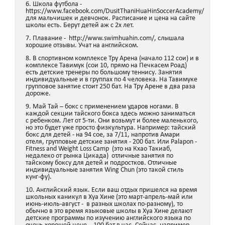
6. Школа футбола -
https://www.facebook.com/DusitThaniHuaHinSoccerAcademy/
для мальчишек и девчонок. Расписание и цена на сайте
школы есть. Берут детей аж с 2х лет.
7. Плавание - http://www.swimhuahin.com/, слышала
хорошие отзывы. Учат на английском.
8. В спортивном комплексе Тру Арена (начало 112 сои) и в
комплексе Тавимук (сои 10, прямо на Печкасем Роад)
есть детские тренеры по большому теннису. Занятия
индивидуальные и в группах по 4 человека. На Тавимуке
групповое занятие стоит 250 бат. На Тру Арене в два раза
дороже.
9. Май Тай – бокс с применением ударов ногами. В
каждой секции тайского бокса здесь можно заниматься
с ребенком. Лет от 5-ти. Они возьмут и более маленького,
но это будет уже просто физкультура. Например: тайский
бокс для детей - на 94 сое, за 7/11, напротив Амари
отеля, групповые детские занятия - 200 бат. Или Palapon -
Fitness and Weight Loss Camp (это на Кхао Такиаб,
недалеко от рынка Цикада) отличные занятия по
тайскому боксу для детей и подростков. Отличные
индивидуальные занятия Wing Chun (это такой стиль
кунг-фу).
10. Английский язык. Если ваш отдых пришелся на время
школьных каникул в Хуа Хине (это март-апрель-май или
июнь-июль-август - в разных школах по-разному), то
обычно в это время языковые школы в Хуа Хине делают
детские программы по изучению английского языка по