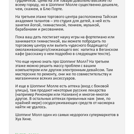
грудничков. Цены на эти товары довольно высокие по
всему городу, но в Шоппинг Молле существенно дешевле,
чем, скажем, в Блю Порте.
На третьем этаже торгового центра расположена Тайская
академия талантов – это студия для детей, в ней есть
занятия йогой, гимнастикой, пением, музыкой,
барабанами и рисованием.
Пока ваш деть постигает науку игры на фортепиано или
занимается гимнастикой, вы можете побродить по
торговому центру или выпить чудесного бодрящего/
омолаживающего/снижающего вес напитка в Веганском
кафе (расскажу о нем подробно в следующем тексте).
Что еще нужно знать про Шоппинг Молл? На третьем
этаже можно решить массу проблем с вашим
компьютером или другим электронным девайсом. Там
мастерские по ремонту, они же по совместительству и
магазинчики всяких аксессуаров.
И еще в Шоппинг Молле есть аптека (вход с боковой
улицы), там продают некоторые русские лекарства
(например Ринонорм или Називин) и многое-многое
другое. В остальных аптеках привычных нам (мне, по
крайней мере) сосудосуживающих средств от насморка
найти не удалось.
Шоппинг Молл один из самых недорогих супермаркетов в
Хуа Хине.