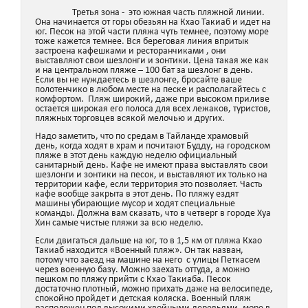
Третья зона - это южная часть пляжной линии.
Она начинается от горы обезьян на Кхао Такиаб и идет на
юг. Песок на этой части пляжа чуть темнее, поэтому море
тоже кажется темнее. Вся береговая линия впритык
застроена кафешками и ресторанчиками , они
выставляют свои шезлонги и зонтики. Цена такая же как
и на центральном пляже – 100 бат за шезлонг в день.
Если вы не нуждаетесь в шезлонге, бросайте ваше
полотенчико в любом месте на песке и располагайтесь с
комфортом. Пляж широкий, даже при высоком приливе
остается широкая его полоса для всех лежаков, туристов,
пляжных торговцев всякой мелочью и других.
Надо заметить, что по средам в Тайланде храмовый
день, когда ходят в храм и почитают Будду, на городском
пляже в этот день каждую неделю официальный
санитарный день. Кафе не имеют права выставлять свои
шезлонги и зонтики на песок, и выставляют их только на
территории кафе, если территория это позволяет. Часть
кафе вообще закрыта в этот день. По пляжу ездят
машины убирающие мусор и ходят специальные
команды. Должна вам сказать, что в четверг в городе Хуа
Хин самые чистые пляжи за всю неделю.
Если двигаться дальше на юг, то в 1,5 км от пляжа Кхао
Такиаб находится «Военный пляж». Он так назван,
потому что заезд на машине на него с улицы Петкасем
через военную базу. Можно заехать оттуда, а можно
пешком по пляжу прийти с Кхао Такиаба. Песок
достаточно плотный, можно прихать даже на велосипеде,
спокойно пройдет и детская коляска. Военный пляж