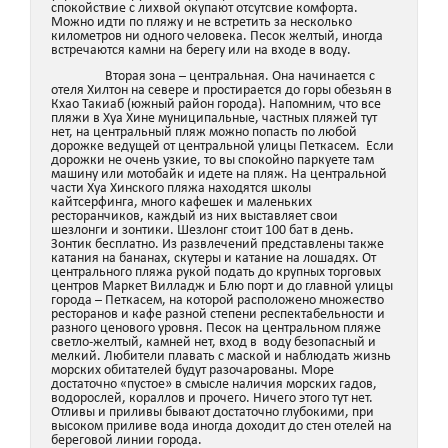
спокойствие с лихвой окупают отсутсвие комфорта.
Можно идти по пляжу и не встретить за несколько
километров ни одного человека. Песок желтый, иногда
встречаются камни на берегу или на входе в воду.
Вторая зона – центральная. Она начинается с
отеля Хилтон на севере и простирается до горы обезьян в
Кхао Такиаб (южный район города). Напомним, что все
пляжи в Хуа Хине муниципальные, частных пляжей тут
нет, на центральный пляж можно попасть по любой
дорожке ведущей от центральной улицы Петкасем. Если
дорожки не очень узкие, то вы спокойно паркуете там
машину или мотобайк и идете на пляж. На центральной
части Хуа Хинского пляжа находятся школы
кайтсерфинга, много кафешек и маленьких
ресторанчиков, каждый из них выставляет свои
шезлонги и зонтики. Шезлонг стоит 100 бат в день.
Зонтик бесплатно. Из развлечений представлены также
катания на бананах, скутеры и катание на лошадях. От
центрального пляжа рукой подать до крупных торговых
центров Маркет Вилладж и Блю порт и до главной улицы
города – Петкасем, на которой расположено множество
ресторанов и кафе разной степени респектабельности и
разного ценового уровня. Песок на центральном пляже
светло-желтый, камней нет, вход в воду безопасный и
мелкий. Любители плавать с маской и наблюдать жизнь
морских обитателей будут разочарованы. Море
достаточно «пустое» в смысле наличия морских гадов,
водорослей, кораллов и прочего. Ничего этого тут нет.
Отливы и приливы бывают достаточно глубокими, при
высоком приливе вода иногда доходит до стен отелей на
береговой линии города.