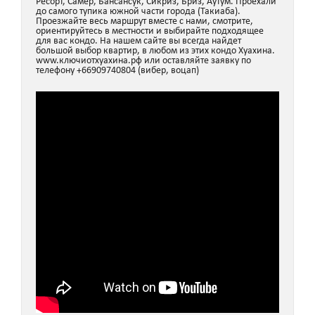
Ресорт, Самер, Бансансук, Сикриз, Бриз, Аутум. Проехали
до самого тупика южной части города (Такиаба).
Проезжайте весь маршрут вместе с нами, смотрите,
ориентируйтесь в местности и выбирайте подходящее
для вас кондо. На нашем сайте вы всегда найдет
большой выбор квартир, в любом из этих кондо Хуахина.
www.ключиотхуахина.рф или оставляйте заявку по
телефону +66909740804 (вибер, воцап)