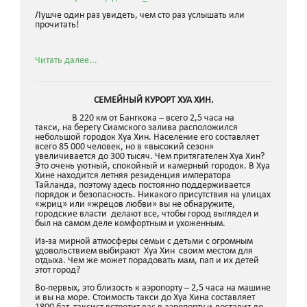
Лушче один раз увидеть, чем сто раз услышать или
прочитать!
Читать далее...
СЕМЕЙНЫЙ КУРОРТ ХУА ХИН.
В 220 км от Бангкока – всего 2,5 часа на
такси, на берегу Сиамского залива расположился
небольшой городок Хуа Хин. Население его составляет
всего 85 000 человек, но в «высокий сезон»
увеличивается до 300 тысяч. Чем притягателен Хуа Хин?
Это очень уютный, спокойный и камерный городок. В Хуа
Хине находится летняя резиденция императора
Тайланда, поэтому здесь постоянно поддерживается
порядок и безопасность. Никакого присутствия на улицах
«жриц» или «жрецов любви» вы не обнаружите,
городские власти делают все, чтобы город выглядел и
был на самом деле комфортным и ухоженным.
Из-за мирной атмосферы семьи с детьми с огромным
удовольствием выбирают Хуа Хин своим местом для
отдыха. Чем же может порадовать мам, пап и их детей
этот город?
Во-первых, это близость к аэропорту – 2,5 часа на машине
и вы на море. Стоимость такси до Хуа Хина составляет