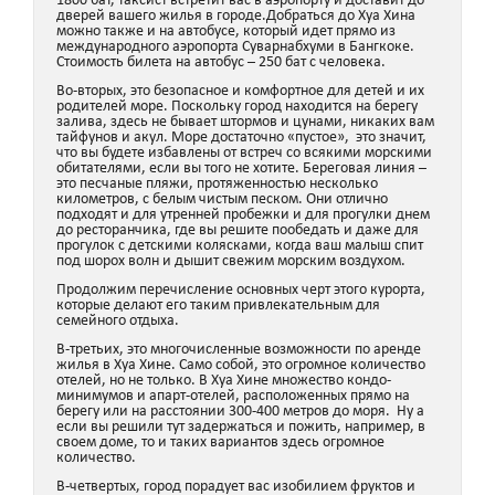
1800 бат, таксист встретит вас в аэропорту и доставит до
дверей вашего жилья в городе.Добраться до Хуа Хина
можно также и на автобусе, который идет прямо из
международного аэропорта Суварнабхуми в Бангкоке.
Стоимость билета на автобус – 250 бат с человека.
Во-вторых, это безопасное и комфортное для детей и их
родителей море. Поскольку город находится на берегу
залива, здесь не бывает штормов и цунами, никаких вам
тайфунов и акул. Море достаточно «пустое», это значит,
что вы будете избавлены от встреч со всякими морскими
обитателями, если вы того не хотите. Береговая линия –
это песчаные пляжи, протяженностью несколько
километров, с белым чистым песком. Они отлично
подходят и для утренней пробежки и для прогулки днем
до ресторанчика, где вы решите пообедать и даже для
прогулок с детскими колясками, когда ваш малыш спит
под шорох волн и дышит свежим морским воздухом.
Продолжим перечисление основных черт этого курорта,
которые делают его таким привлекательным для
семейного отдыха.
В-третьих, это многочисленные возможности по аренде
жилья в Хуа Хине. Само собой, это огромное количество
отелей, но не только. В Хуа Хине множество кондо-
минимумов и апарт-отелей, расположенных прямо на
берегу или на расстоянии 300-400 метров до моря. Ну а
если вы решили тут задержаться и пожить, например, в
своем доме, то и таких вариантов здесь огромное
количество.
В-четвертых, город порадует вас изобилием фруктов и