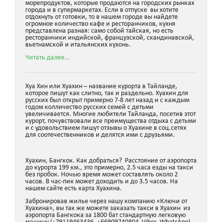
морепродуктов, которые продаются на городских рынках
города и в супермаркетах. Если в отпуске вы хотите
отдохнуть от готовки, то в нашем городе вы найдете
огромное количество кафе и ресторанчиков, кухня
представлена разная: само собой тайская, но есть
ресторанчики индийской, французской, скандинавской,
вьетнамской и итальянских кухонь.
Читать далее...
Хуа Хин или Хуахин – название курорта в Тайланде,
которое пишут как слитно, так и раздельно. Хуахин для
русских был открыт примерно 7-8 лет назад и с каждым
годом колличество русских семей с детьми
увеличивается. Многие любители Тайланда, посетив этот
курорт, почувствовали все преимущества отдыха с детьми
и с удовольствием пишут отзывы о Хуахине в соц.сетях
для соотечественников и делятся ими с друзьями.
Хуахин, Бангкок. Как добраться? Расстояние от аэропорта
до курорта 199 км., это примерно, 2.5 часа езды на такси
без пробок. Ночью время может составлять около 2
часов. В час-пик может доходить и до 3.5 часов. На
нашем сайте есть карта Хуахина.
Забронировав жилье через нашу компанию «Ключи от
Хуахина», вы так же можете заказать такси в Хуахин из
аэропорта Бангкока за 1800 бат стандартную легковую