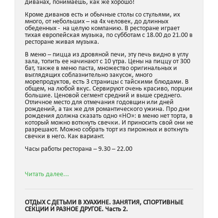
диванах, понимаешь, как же хорошо!
Кроме диванов есть и обычные столы со стульями, их
много, от небольших – на 4х человек, до длинных
обеденных - на целую компанию. В ресторане играет
тихая европейская музыка, по субботам с 18.00 до 21.00 в
ресторане живая музыка.
В меню – пицца из дровяной печи, эту печь видно в углу
зала, топить ее начинают с 10 утра. Цены на пиццу от 300
бат, также в меню паста, множество оригинальных и
выглядящих соблазнительно закусок, много
морепродуктов, есть 3 страницы с тайскими блюдами. В
общем, на любой вкус. Сервируют очень красиво, порции
большие. Ценовой сегмент средний и выше среднего.
Отличное место для отмечания годовщин или дней
рождений, а так же для романтического ужина. Про дни
рождения должна сказать одно «НО»: в меню нет торта, в
который можно воткнуть свечки. И приносить свой они не
разрешают. Можно собрать торт из пирожных и воткнуть
свечки в него. Как вариант.
Часы работы ресторана – 9.30 – 22.00
Читать далее...
ОТДЫХ С ДЕТЬМИ В ХУАХИНЕ. ЗАНЯТИЯ, СПОРТИВНЫЕ
СЕКЦИИ И РАЗНОЕ ДРУГОЕ. Часть 2.