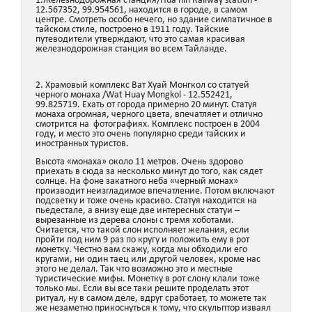
1.Железнодорожная станция/Hua hin Railway station -
12.567352, 99.954561, находится в городе, в самом
центре. Смотреть особо нечего, но здание симпатичное в
тайском стиле, построено в 1911 году. Тайские
путеводители утверждают, что это самая красивая
железнодорожная станция во всем Тайланде.
2. Храмовый комплекс Ват Хуай Монгкол со статуей
черного монаха /Wat Huay Mongkol - 12.552421,
99.825719. Ехать от города примерно 20 минут. Статуя
монаха огромная, черного цвета, впечатляет и отлично
смотрится на фотографиях. Комплекс построен в 2004
году, и место это очень популярно среди тайских и
иностранных туристов.
Высота «монаха» около 11 метров. Очень здорово
приехать в сюда за несколько минут до того, как сядет
солнце. На фоне закатного неба «черный монах»
производит неизгладимое впечатление. Потом включают
подсветку и тоже очень красиво. Статуя находится на
пьедестале, а внизу еще две интересных статуи –
вырезанные из дерева слоны с тремя хоботами.
Считается, что такой слон исполняет желания, если
пройти под ним 9 раз по кругу и положить ему в рот
монетку. Честно вам скажу, когда мы обходили его
кругами, ни один таец или другой человек, кроме нас
этого не делал. Так что возможно это и местные
туристические мифы. Монетку в рот слону клали тоже
только мы. Если вы все таки решите проделать этот
ритуал, ну в самом деле, вдруг сработает, то можете так
же незаметно прикоснуться к тому, что скульптор изваял