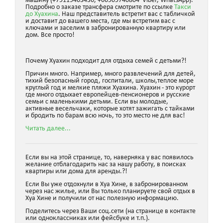
машину (+79119463436, +66909740804 Viber, WhatsApp).
Подробно о заказе трансфера смотрите по ссылке
Такси
до Хуахина
. Наш представитель встретит вас с табличкой
и доставит до вашего места, где мы встретим вас с
ключами и заселим в забронированную квартиру или
дом. Все просто!
Почему Хуахин подходит для отдыха семей с детьми?!
Причин много. Например, много развлечений для детей,
тихий безопасный город, госпитали, школы,теплое море
круглый год и мелкие пляжи Хуахина. Хуахин - это курорт
где много отдыхает европейцев-пенсионеров и русские
семьи с маленькими детьми. Если вы молодые,
активные весельчаки, которые хотят зажигать с тайками
и бродить по барам всю ночь, то это место не для вас!
Читать далее...
Если вы на этой странице, то, наверняка у вас появилось
желание отблагодарить нас за нашу работу, в поисках
квартиры или дома для аренды.?!
Если Вы уже отдохнули в Хуа Хине, в забронированном
через нас жилье, или Вы только планируете свой отдых в
Хуа Хине и получили от нас полезную информацию.
Поделитесь через Ваши соц.сети (на странице в контакте
или одноклассниках или фейсбуке и т.п.).