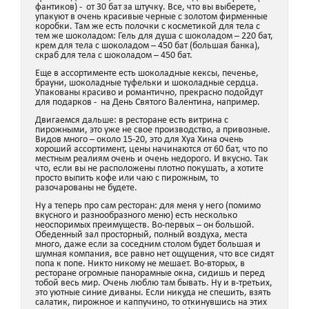
фантиков) - от 30 бат за штучку. Все, что вы выберете,
упакуют в очень красивые черные с золотом фирменные
коробки. Там же есть полочки с косметикой для тела с
тем же шоколадом: Гель для душа с шоколадом – 220 бат,
крем для тела с шоколадом – 450 бат (большая банка),
скраб для тела с шоколадом – 450 бат.
Еще в ассортименте есть шоколадные кексы, печенье,
брауни, шоколадные туфельки и шоколадные сердца.
Упакованы красиво и романтично, прекрасно подойдут
для подарков - на День Святого Валентина, например.
Двигаемся дальше: в ресторане есть витрина с
пирожными, это уже не свое производство, а привозные.
Видов много – около 15-20, это для Хуа Хина очень
хороший ассортимент, цены начинаются от 60 бат, что по
местным реалиям очень и очень недорого. И вкусно. Так
что, если вы не расположены плотно покушать, а хотите
просто выпить кофе или чаю с пирожным, то
разочарованы не будете.
Ну а теперь про сам ресторан: для меня у него (помимо
вкусного и разнообразного меню) есть несколько
неоспоримых преимуществ. Во-первых – он большой.
Обеденный зал просторный, полный воздуха, места
много, даже если за соседним столом будет большая и
шумная компания, все равно нет ощущения, что все сидят
попа к попе. Никто никому не мешает. Во-вторых, в
ресторане огромные панорамные окна, сидишь и перед
тобой весь мир. Очень люблю там бывать. Ну и в-третьих,
это уютные синие диваны. Если никуда не спешить, взять
салатик, пирожное и каппучино, то откинувшись на этих