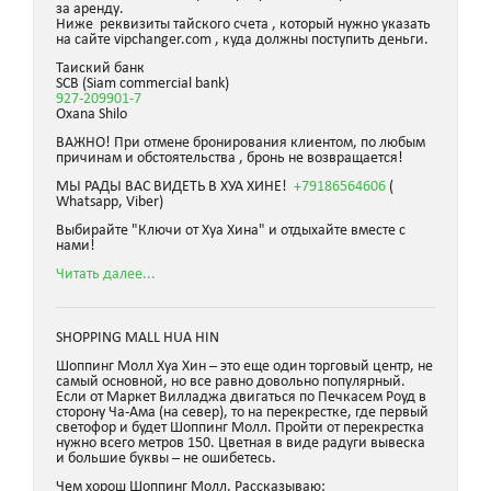
за аренду.
Ниже реквизиты тайского счета , который нужно указать
на сайте vipchanger.com , куда должны поступить деньги.
Таиский банк
SCB (Siam commercial bank)
927-209901-7
Oxana Shilo
ВАЖНО! При отмене бронирования клиентом, по любым
причинам и обстоятельства , бронь не возвращается!
МЫ РАДЫ ВАС ВИДЕТЬ В ХУА ХИНЕ!
+79186564606
(
Whatsapp, Viber)
Выбирайте "Ключи от Хуа Хина" и отдыхайте вместе с
нами!
Читать далее...
SHOPPING MALL HUA HIN
Шоппинг Молл Хуа Хин – это еще один торговый центр, не
самый основной, но все равно довольно популярный.
Если от Маркет Вилладжа двигаться по Печкасем Роуд в
сторону Ча-Ама (на север), то на перекрестке, где первый
светофор и будет Шоппинг Молл. Пройти от перекрестка
нужно всего метров 150. Цветная в виде радуги вывеска
и большие буквы – не ошибетесь.
Чем хорош Шоппинг Молл. Рассказываю: