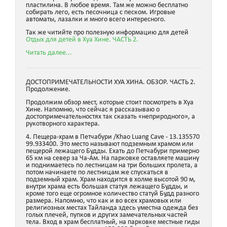
пластилина. В любое время. Там же можно бесплатно
собирать лего, есть песочница с песком. Игровые
автоматы, лазалки и много всего интересного.
Так же читийте про полезную информацию для детей
Отдых для детей в Хуа Хине. ЧАСТЬ 2.
Читать далее...
ДОСТОПРИМЕЧАТЕЛЬНОСТИ ХУА ХИНА. ОБЗОР. ЧАСТЬ 2.
Продолжение.
Продолжим обзор мест, которые стоит посмотреть в Хуа
Хине. Напомню, что сейчас я рассказываю о
достопримечательностях так сказать «неприродного», а
рукотворного характера.
4. Пещера-храм в Петчабури /Khao Luang Cave - 13.135570
99.933400. Это место называют подземным храмом или
пещерой лежащего Будды. Ехать до Петчабури примерно
65 км на север за Ча-Ам. На парковке оставляете машину
и поднимаетесь по лестницам на три больших пролета, а
потом начинаете по лестницам же спускаться в
подземный храм. Храм находится в холме высотой 90 м,
внутри храма есть большая статуя лежащего Будды, и
кроме того еще огромное количество статуй Будд разного
размера. Напомню, что как и во всех храмовых или
религиозных местах Тайланда здесь уместна одежда без
голых плечей, пупков и других замечательных частей
тела. Вход в храм бесплатный, на парковке местные гиды