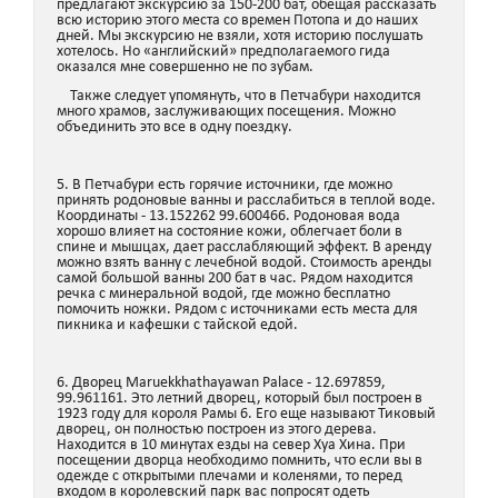
предлагают экскурсию за 150-200 бат, обещая рассказать
всю историю этого места со времен Потопа и до наших
дней. Мы экскурсию не взяли, хотя историю послушать
хотелось. Но «английский» предполагаемого гида
оказался мне совершенно не по зубам.
Также следует упомянуть, что в Петчабури находится
много храмов, заслуживающих посещения. Можно
объединить это все в одну поездку.
5. В Петчабури есть горячие источники, где можно
принять родоновые ванны и расслабиться в теплой воде.
Координаты - 13.152262 99.600466. Родоновая вода
хорошо влияет на состояние кожи, облегчает боли в
спине и мышцах, дает расслабляющий эффект. В аренду
можно взять ванну с лечебной водой. Стоимость аренды
самой большой ванны 200 бат в час. Рядом находится
речка с минеральной водой, где можно бесплатно
помочить ножки. Рядом с источниками есть места для
пикника и кафешки с тайской едой.
6. Дворец Maruekkhathayawan Palace - 12.697859,
99.961161. Это летний дворец, который был построен в
1923 году для короля Рамы 6. Его еще называют Тиковый
дворец, он полностью построен из этого дерева.
Находится в 10 минутах езды на север Хуа Хина. При
посещении дворца необходимо помнить, что если вы в
одежде с открытыми плечами и коленями, то перед
входом в королевский парк вас попросят одеть