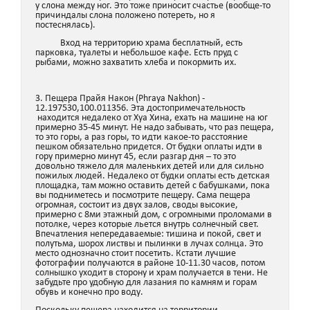
у слона между ног. Это тоже приносит счастье (вообще-то
причиндалы слона положено потереть, но я
постеснялась).
Вход на территорию храма бесплатный, есть
парковка, туалеты и небольшое кафе. Есть пруд с
рыбами, можно захватить хлеба и покормить их.
3. Пещера Прайя Након (Phraya Nakhon) -
12.197530,100.011356. Эта достопримечательность
находится недалеко от Хуа Хина, ехать на машине на юг
примерно 35-45 минут. Не надо забывать, что раз пещера,
то это горы, а раз горы, то идти какое-то расстояние
пешком обязательно придется. От будки оплаты идти в
гору примерно минут 45, если разгар дня – то это
довольно тяжело для маленьких детей или для сильно
пожилых людей. Недалеко от будки оплаты есть детская
площадка, там можно оставить детей с бабушками, пока
вы подниметесь и посмотрите пещеру. Сама пещера
огромная, состоит из двух залов, своды высокие,
примерно с 8ми этажный дом, с огромными проломами в
потолке, через которые льется внутрь солнечный свет.
Впечатления непередаваемые: тишина и покой, свет и
полутьма, шорох листвы и пылинки в лучах солнца. Это
место однозначно стоит посетить. Кстати лучшие
фотографии получаются в районе 10-11.30 часов, потом
солнышко уходит в сторону и храм получается в тени. Не
забудьте про удобную для лазания по камням и горам
обувь и конечно про воду.