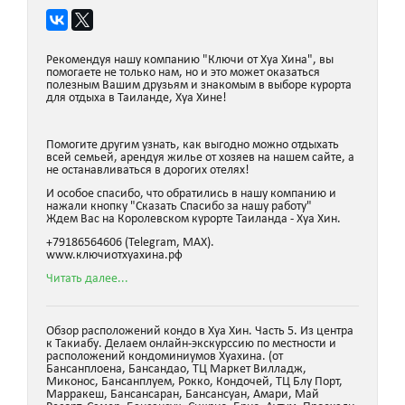
Рекомендуя нашу компанию "Ключи от Хуа Хина", вы
помогаете не только нам, но и это может оказаться
полезным Вашим друзьям и знакомым в выборе курорта
для отдыха в Таиланде, Хуа Хине!
Помогите другим узнать, как выгодно можно отдыхать
всей семьей, арендуя жилье от хозяев на нашем сайте, а
не останавливаться в дорогих отелях!
И особое спасибо, что обратились в нашу компанию и
нажали кнопку "Сказать Спасибо за нашу работу"
Ждем Вас на Королевском курорте Таиланда - Хуа Хин.
+79186564606 (Telegram, MAX).
www.ключиотхуахина.рф
Читать далее...
Обзор расположений кондо в Хуа Хин. Часть 5. Из центра
к Такиабу. Делаем онлайн-экскурссию по местности и
расположений кондоминиумов Хуахина. (от
Бансанплоена, Бансандао, ТЦ Маркет Вилладж,
Миконос, Бансанплуем, Рокко, Кондочей, ТЦ Блу Порт,
Марракеш, Бансансаран, Бансансуан, Амари, Май