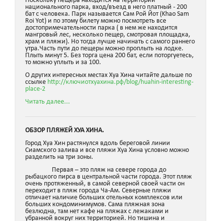
Поскольку пещера находится на территории
национального парка, вход/въезд в него платный - 200
бат с человека. Парк называется Сам Рой Йот (Khao Sam
Roi Yot) и по этому билету можно посмотреть все
достопримечательности парка ( в нем же находится
мангровый лес, несколько пещер, смотровая площадка,
храм и пляжи). Но тогда лучше начинать с самого раннего
утра.Часть пути до пещеры можно проплыть на лодке.
Плыть минут 5. Без торга цена 200 бат, если поторгуетесь,
то можно уплыть и за 100.
О других интересных местах Хуа Хина читайте дальше по
ссылке
http://ключиотхуахина.рф/blog/huahin-interesting-
place-2
Читать далее...
ОБЗОР ПЛЯЖЕЙ ХУА ХИНА.
Город Хуа Хин растянулся вдоль береговой линии
Сиамского залива и все пляжи Хуа Хина условно можно
разделить на три зоны.
Первая – это пляж на севере города до
рыбацкого пирса в центральной части города. Этот пляж
очень протяженный, в самой северной своей части он
переходит в пляж города Ча-Ам. Северные пляжи
отличает наличие больших отельных комплексов или
больших кондоминимумов. Сама пляжная зона
безлюдна, там нет кафе на пляжах с лежаками и
убранной вокруг них территорией. Но тишина и