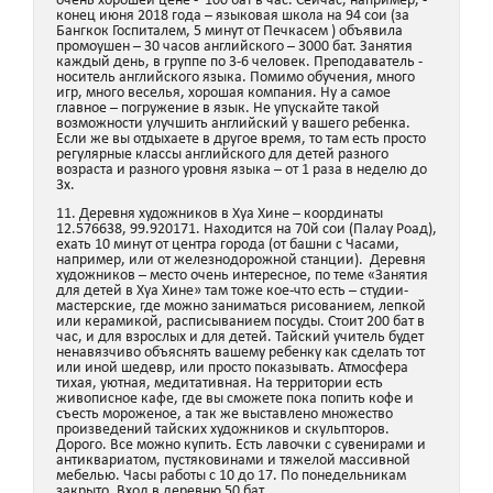
очень хорошей цене - 100 бат в час. Сейчас, например, -
конец июня 2018 года – языковая школа на 94 сои (за
Бангкок Госпиталем, 5 минут от Печкасем ) объявила
промоушен – 30 часов английского – 3000 бат. Занятия
каждый день, в группе по 3-6 человек. Преподаватель -
носитель английского языка. Помимо обучения, много
игр, много веселья, хорошая компания. Ну а самое
главное – погружение в язык. Не упускайте такой
возможности улучшить английский у вашего ребенка.
Если же вы отдыхаете в другое время, то там есть просто
регулярные классы английского для детей разного
возраста и разного уровня языка – от 1 раза в неделю до
3х.
11. Деревня художников в Хуа Хине – координаты
12.576638, 99.920171. Находится на 70й сои (Палау Роад),
ехать 10 минут от центра города (от башни с Часами,
например, или от железнодорожной станции). Деревня
художников – место очень интересное, по теме «Занятия
для детей в Хуа Хине» там тоже кое-что есть – студии-
мастерские, где можно заниматься рисованием, лепкой
или керамикой, расписыванием посуды. Стоит 200 бат в
час, и для взрослых и для детей. Тайский учитель будет
ненавязчиво объяснять вашему ребенку как сделать тот
или иной шедевр, или просто показывать. Атмосфера
тихая, уютная, медитативная. На территории есть
живописное кафе, где вы сможете пока попить кофе и
съесть мороженое, а так же выставлено множество
произведений тайских художников и скульпторов.
Дорого. Все можно купить. Есть лавочки с сувенирами и
антиквариатом, пустяковинами и тяжелой массивной
мебелью. Часы работы с 10 до 17. По понедельникам
закрыто. Вход в деревню 50 бат.