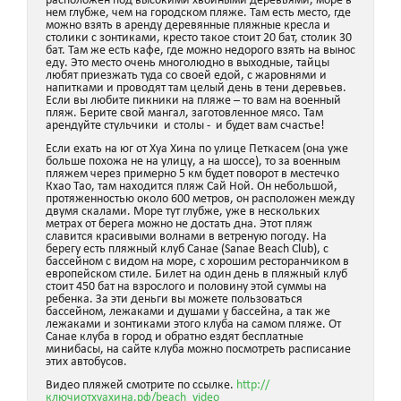
расположен под высокими хвойными деревьями, море в
нем глубже, чем на городском пляже. Там есть место, где
можно взять в аренду деревянные пляжные кресла и
столики с зонтиками, кресто такое стоит 20 бат, столик 30
бат. Там же есть кафе, где можно недорого взять на вынос
еду. Это место очень многолюдно в выходные, тайцы
любят приезжать туда со своей едой, с жаровнями и
напитками и проводят там целый день в тени деревьев.
Если вы любите пикники на пляже – то вам на военный
пляж. Берите свой мангал, заготовленное мясо. Там
арендуйте стульчики и столы - и будет вам счастье!
Если ехать на юг от Хуа Хина по улице Петкасем (она уже
больше похожа не на улицу, а на шоссе), то за военным
пляжем через примерно 5 км будет поворот в местечко
Кхао Тао, там находится пляж Сай Ной. Он небольшой,
протяженностью около 600 метров, он расположен между
двумя скалами. Море тут глубже, уже в нескольких
метрах от берега можно не достать дна. Этот пляж
славится красивыми волнами в ветреную погоду. На
берегу есть пляжный клуб Санае (Sanae Beach Club), с
бассейном с видом на море, с хорошим ресторанчиком в
европейском стиле. Билет на один день в пляжный клуб
стоит 450 бат на взрослого и половину этой суммы на
ребенка. За эти деньги вы можете пользоваться
бассейном, лежаками и душами у бассейна, а так же
лежаками и зонтиками этого клуба на самом пляже. От
Санае клуба в город и обратно ездят бесплатные
минибасы, на сайте клуба можно посмотреть расписание
этих автобусов.
Видео пляжей смотрите по ссылке.
http://
ключиотхуахина.рф/beach_video