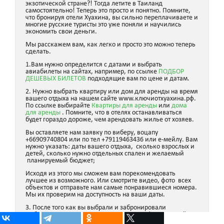
экзотической стране?! Тогда летите в Таиланд
самостоятельно! Теперь это просто и понятно. Помните,
что бронируя отели Хуахина, вы сильно переплачиваете и
многие русские туристы это уже поняли и научились
экономить свои деньги.
Мы расскажем вам, как легко и просто это можно теперь
сделать.
1.Вам нужно определится с датами и выбрать
авиабилеты на сайтах, например, по ссылке
ПОДБОР
ДЕШЕВЫХ БИЛЕТОВ
подходящие вам по цене и датам.
2. Нужно выбрать квартиру или дом для аренды на время
вашего отдыха на нашем сайте www.ключиотхуахина.рф.
По ссылке выбирайте
Квартиры для аренды
или
дома
для аренды
. Помните, что в отелях останавливаться
будет гораздо дороже, чем арендовать жилье от хозяев.
Вы оставляете нам заявку по виберу, воцапу
+66909740804 или по тел +79119463436 или е-мейлу. Вам
нужно указать: даты вашего отдыха, сколько взрослых и
детей, сколько нужно отдельных спален и желаемый
планируемый бюджет;
Исходя из этого мы сможем вам порекомендовать
лучшее из возможного. Или смотрите видео, фото всех
объектов и отправьте нам самые понравившиеся номера.
Мы их проверим на доступность на ваши даты.
3. После того как вы выбрали и забронировали
выбранное жилье. Мы отправляем вам официальный
документ о бронировании. Здесь читайте
о процессе