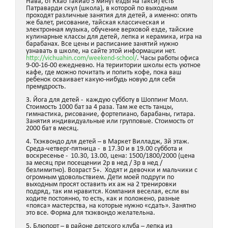
Нава, от Кхао Такиаб 5 минут езды на такси) есть
Патраварди скул (школа), в которой по выходным
проходят различные занятия для детей, а именно: опять
же балет, рисование, тайская классическая и
электронная музыка, обучение верховой езде, тайские
кулинарные классы для детей, лепка и керамика, игра на
барабанах. Все цены и расписание занятий нужно
узнавать в школе, на сайте этой информации нет.
http://vichuahin.com/weekend-school/
. Часы работы офиса
9-00-16-00 ежедневно. На териитории школы есть уютное
кафе, где можно почитать и попить кофе, пока ваш
ребенок осваивает какую-нибудь новую для себя
премудрость.
3. Йога для детей - каждую субботу в Шоппинг Молл.
Стоимость 1000 бат за 4 раза. Там же есть танцы,
гимнастика, рисование, фортепиано, барабаны, гитара.
Занятия индивидуальные или групповые. Стоимость от
2000 бат в месяц.
4. Тхэквондо для детей – в Маркет Вилладж, 3й этаж.
Среда-четверг-пятница - в 17.30 и в 19.00 суббота и
воскресенье - 10.30, 13.00, цена: 1500/1800/2000 (цена
за месяц при посещении 2р в нед / 3р в нед /
безлимитно). Возраст 5+. Ходят и девочки и мальчики с
огромным удовольствием. Дети моей подруги по
выходным просят оставить их аж на 2 тренировки
подряд, так им нравится. Компания веселая, если вы
ходите постоянно, то есть, как и положено, разные
«пояса» мастерства, на которые нужно «сдать». Занятно
это все. Форма для тхэквондо желательна.
5. Блюпорт – в районе детского клуба – лепка из