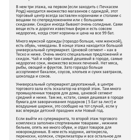
В нем три этажа, на первом (если заходить с Печкасем
Роуд) находится множество магазинов с одеждой, этот
торговый центр всегда заставлен корзинами и столами с
вещами по спепредложениям или с большими
скидками. Скидки иногда бывают очень солидные. Сами
вещи есть и дорогих известных фирм и есть совсем
недорогие, когда стоят корзины и цена на все 99 бат.
Много мужской одежды (гораздо больше, чем женской),
есть обувь, чемоданы. В конце этажа находится большой
универсальный супермаркет. Ценовой сегмент – как в
Теско и ниже. Очень много специальных предложений и
скидок. Чай и кофе там самый дешевый в городе, самые
недорогие соки, множество всяких печений. Нет мяса,
рыбы, овощей и фруктов. Зато гораздо больше
ассортимент бакалеи, соусов, хлопьев и сухих завтраков,
шоколада и соков.
Универсальный супермаркет двухэтажный, в центре
торгового зала есть эскалатор на второй этаж. Там много
промышленных товаров для дома, ценовой сегмент
средний и ниже. Там же, кстати, самая дешевая в городе
бумага для заворачивания подарков ( 5 Бат за лист) и
воздушные шарики, это сообщаю на тот случай, если у
вас впереди детский праздник или Новый год.
Если выйти из супермаркета, то второй этаж торгового
комплекса заполнен спортивными товарами , нижним
бельем, опять же много обуви, и отдел товаров для
новорожденных. В нем есть ходунки, автокресла,
переноски, коляски, стерилизаторы и все остальное для