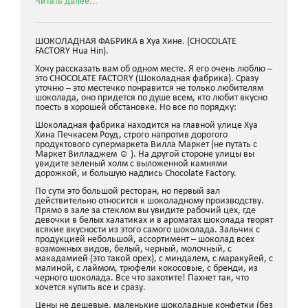
Читать далее...
ШОКОЛАДНАЯ ФАБРИКА в Хуа Хине. (CHOCOLATE
FACTORY Hua Hin).
Хочу рассказать вам об одном месте. Я его очень люблю –
это СHOCOLATE FACTORY (Шоколадная фабрика). Сразу
уточню – это местечко понравится не только любителям
шоколада, оно придется по душе всем, кто любит вкусно
поесть в хорошей обстановке. Но все по порядку:
Шоколадная фабрика находится на главной улице Хуа
Хина Печкасем Роуд, строго напротив дорогого
продуктового супермаркета Вилла Маркет (не путать с
Маркет Вилладжем ☺ ). На другой стороне улицы вы
увидите зеленый холм с выложенной камнями
дорожкой, и большую надпись Chocolate Factory.
По сути это большой ресторан, но первый зал
действительно относится к шоколадному производству.
Прямо в зале за стеклом вы увидите рабочий цех, где
девочки в белых халатиках и в ароматах шоколада творят
всякие вкусности из этого самого шоколада. Зальчик с
продукцией небольшой, ассортимент – шоколад всех
возможных видов, белый, черный, молочный, с
макадамией (это такой орех), с миндалем, с маракуйей, с
малиной, с лаймом, трюфели кокосовые, с бренди, из
черного шоколада. Все что захотите! Пахнет так, что
хочется купить все и сразу.
Цены не дешевые, маленькие шоколадные конфетки (без