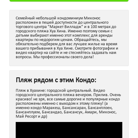
Семейный небольшой кондоминиум Миконос
расположен в пешей доступности до центрального
торгового центра "Маркет Вилладж" и в 100 метрах до
городского пляжа Хуа Хина. Именно поэтому семьи с
детьми выбирают именно этот комплекс для аренды
квартиры по недорогим ценам. Обращайтесь, мы
обязательно подберем для вас лучшее жилье на время
вашего прибывания в Хуа Хине. Смотрите фотографии и
видео квартир на сайте и не стесняйтесь задавать нам
вопросы. Мы профессионалы своего дела!
Пляж рядом с этим Кондо:
Пляж в Хуахине: городской центральный. Видео
городского центрального пляжа вечером. Прилив. Очень
красиво! не зря, все самые дорогие и популярные кондо
расположены именно с выходом к этому пляжу! (а
именно кондо Маракеш, Бансансаран, Бансанплоен,
Бансанплуем, Бансандао, Бансансук, Амари, Миконос,
Май Ресорт и др)