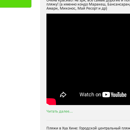
Очень красиво! не зря, все самые дорогие и п
пляжу! (а именно кондо Маракеш, Бансансаран,
Амари, Миконос, Май Ресорт и др)
Читать далее...
Пляжи в Хуа Хине: Городской центральный пля