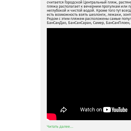
считается Городской Центральный пляж, растян
пляжа располагает к вечерним прогулкам или п
неглубокой и чистой водой. Кроме того тут все
есть возможность взять шезлонги, лежаки, зонт
Рядом с этим пляжем расположены самые попул
БанСанДао, БанСанСаран, Самер, БанСанПлоен,
Читать далее...