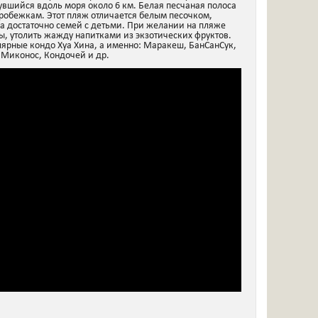
увшийся вдоль моря около 6 км. Белая песчаная полоса
робежкам. Этот пляж отличается белым песочком,
гда достаточно семей с детьми. При желании на пляже
ы, утолить жажду напитками из экзотических фруктов.
ярные кондо Хуа Хина, а именно: Маракеш, БанСанСук,
 Миконос, Кондочей и др.