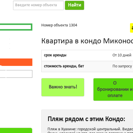
Найти
Номер объекта 1304
Квартира в кондо Миконос
срок аренды
От 10 дней
стоимость аренды, бат
По запросу
О
Важно знать!
бронировании и
оплате
Пляж рядом с этим Кондо:
Пляж в Хуахине: городской центральный. Видео