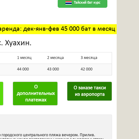
Тайский бат курс
аренда: дек-янв-фев 45 000 бат в месяц
. Хуахин.
1 месяц
2 месяца
3 месяца
44 000
43 000
42 000
О
О заказе такси
дополнительных
из аэропорта
платежах
 городского центрального пляжа вечером. Прилив.