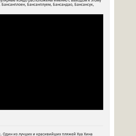
опулярные кондо расположены именно с выходом к этому
 Бансанплоен, Бансанплуем, Бансандао, Бансансук,
ж. Один из лучших и красивийших пляжей Хуа Хина