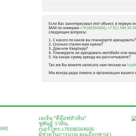
Если Вас заинтересовал этот объект, в первую о
MAX по номерам
+79186564606
,
+7 911 946 34 3
следующие вопросы:
1. С какого по какое вы планируете арендовать?
2. Сколько спален вам нужно?
3. Дом или Квартиру?
4. Планируете ли арендовать мотобайк или ма
5. На какую сумму аренду вы рассчитываете?
Так же Вы можете написать нам письмо на
huah
Мы всегда рады помочь в организации вашего о
เอเจ้น "คีอ๊อฟหัวหิน"
ชูพันธุ์ วาทิน.
MAX)
เบอร์โทร:+79186564606
ผู้ช่วยในการแปล คุณอ๊อกซาน่า