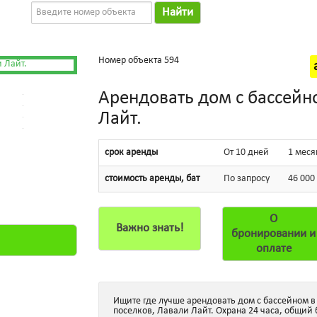
Найти
Номер объекта 594
Арендовать дом с бассейн
Лайт.
срок аренды
От 10 дней
1 меся
стоимость аренды, бат
По запросу
46 000
О
Важно знать!
бронировании и
оплате
Ищите где лучше арендовать дом с бассейном в
поселков, Лавали Лайт. Охрана 24 часа, общий