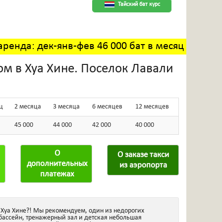
Тайский бат курс
аренда: дек-янв-фев 46 000 бат в месяц
ом в Хуа Хине. Поселок Лавали
ц
2 месяца
3 месяца
6 месяцев
12 месяцев
45 000
44 000
42 000
40 000
О
О заказе такси
дополнительных
из аэропорта
платежах
 Хуа Хине?! Мы рекомендуем, один из недорогих
 бассейн, тренажерный зал и детская небольшая