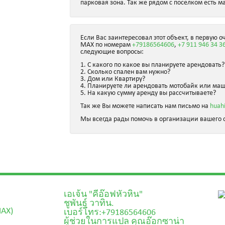
парковая зона. Так же рядом с поселком есть м
Если Вас заинтересовал этот объект, в первую о
MAX по номерам
+79186564606
,
+7 911 946 34 3
следующие вопросы:
1. С какого по какое вы планируете арендовать?
2. Сколько спален вам нужно?
3. Дом или Квартиру?
4. Планируете ли арендовать мотобайк или ма
5. На какую сумму аренду вы рассчитываете?
Так же Вы можете написать нам письмо на
huah
Мы всегда рады помочь в организации вашего о
เอเจ้น "คีอ๊อฟหัวหิน"
ชูพันธุ์ วาทิน.
MAX)
เบอร์โทร:+79186564606
ผู้ช่วยในการแปล คุณอ๊อกซาน่า