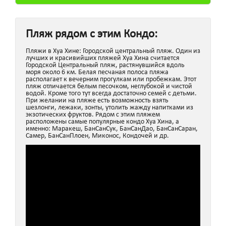
Пляж рядом с этим Кондо:
Пляжи в Хуа Хине: Городской центральный пляж. Один из
лучших и красивийших пляжей Хуа Хина считается
Городской Центральный пляж, растянувшийся вдоль
моря около 6 км. Белая песчаная полоса пляжа
располагает к вечерним прогулкам или пробежкам. Этот
пляж отличается белым песочком, неглубокой и чистой
водой. Кроме того тут всегда достаточно семей с детьми.
При желании на пляже есть возможность взять
шезлонги, лежаки, зонты, утолить жажду напитками из
экзотических фруктов. Рядом с этим пляжем
расположены самые популярные кондо Хуа Хина, а
именно: Маракеш, БанСанСук, БанСанДао, БанСанСаран,
Самер, БанСанПлоен, Миконос, Кондочей и др.