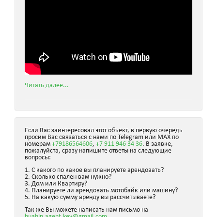
Читать далее...
Если Вас заинтересовал этот объект, в первую очередь
просим Вас связаться с нами по Telegram или MAX по
номерам
+79186564606
,
+7 911 946 34 36
. В заявке,
пожалуйста, сразу напишите ответы на следующие
вопросы:
1. С какого по какое вы планируете арендовать?
2. Сколько спален вам нужно?
3. Дом или Квартиру?
4. Планируете ли арендовать мотобайк или машину?
5. На какую сумму аренду вы рассчитываете?
Так же Вы можете написать нам письмо на
huahin.agent.key@gmail.com
.