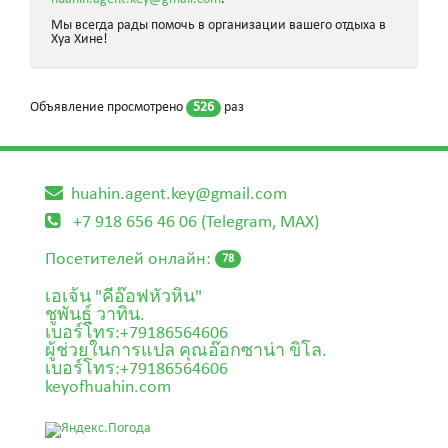
Мы всегда рады помочь в организации вашего отдыха в
Хуа Хине!
Объявление просмотрено
526
раз
huahin.agent.key@gmail.com
+7 918 656 46 06 (Telegram, MAX)
Посетителей онлайн:
78
เอเจ้น "คีอ๊อฟหัวหิน"
ชูพันธุ์ วาทิน.
เบอร์โทร:+79186564606
ผู้ช่วยในการแปล คุณอ๊อกซาน่า ขิโล.
เบอร์โทร:+79186564606
keyofhuahin.com