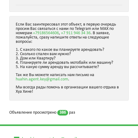
Если Вас заинтересовал этот объект, в первую очередь
просим Вас связаться с нами по Telegram или MAX по
номерам
+79186564606
,
+7 911 946 34 36
. В заявке,
пожалуйста, сразу напишите ответы на следующие
вопросы:
1. С какого по какое вы планируете арендовать?
2. Сколько спален вам нужно?
3. Дом или Квартиру?
4. Планируете ли арендовать мотобайк или машину?
5. На какую сумму аренду вы рассчитываете?
Так же Вы можете написать нам письмо на
huahin.agent.key@gmail.com
.
Мы всегда рады помочь в организации вашего отдыха в
Хуа Хине!
Объявление просмотрено
386
раз