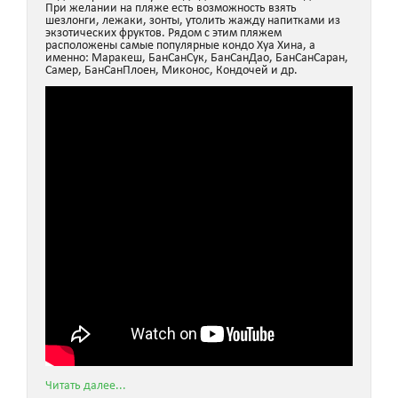
При желании на пляже есть возможность взять
шезлонги, лежаки, зонты, утолить жажду напитками из
экзотических фруктов. Рядом с этим пляжем
расположены самые популярные кондо Хуа Хина, а
именно: Маракеш, БанСанСук, БанСанДао, БанСанСаран,
Самер, БанСанПлоен, Миконос, Кондочей и др.
Читать далее...