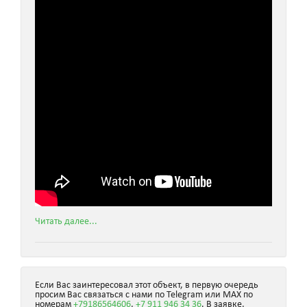
Читать далее...
Если Вас заинтересовал этот объект, в первую очередь
просим Вас связаться с нами по Telegram или MAX по
номерам
+79186564606
,
+7 911 946 34 36
. В заявке,