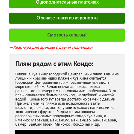
О дополнительных платежах
О заказе такси из аэропорта
Смотреть отзывы!
—Квартира для аренды с двумя спальнями.
Пляж рядом с этим Кондо:
Пляжи в Хуа Хине: Городской центральный пляж. Один из
лучших и красивийших пляжей Хуа Хина считается
Городской Центральный пляж, растянувшийся вдоль
моря около 6 км. Белая песчаная полоса пляжа
располагает к вечерним прогулкам или пробежкам. Этот
пляж отличается белым песочком, неглубокой и чистой
водой. Кроме того тут всегда достаточно семей с детьми.
При желании на пляже есть возможность взять
шезлонги, лежаки, зонты, утолить жажду напитками из
экзотических фруктов. Рядом с этим пляжем
расположены самые популярные кондо Хуа Хина, а
именно: Маракеш, БанСанСук, БанСанДао, БанСанСаран,
Самер, БанСанПлоен, Миконос, Кондочей и др.