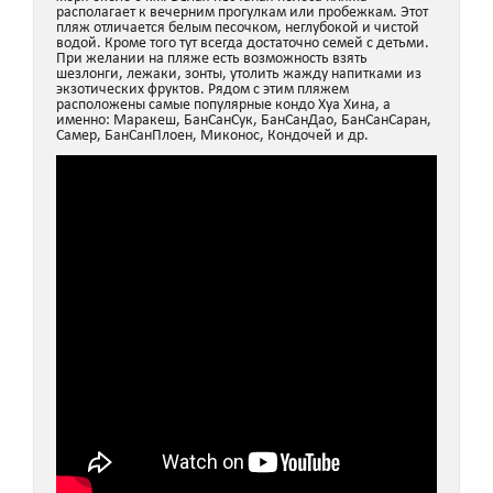
располагает к вечерним прогулкам или пробежкам. Этот
пляж отличается белым песочком, неглубокой и чистой
водой. Кроме того тут всегда достаточно семей с детьми.
При желании на пляже есть возможность взять
шезлонги, лежаки, зонты, утолить жажду напитками из
экзотических фруктов. Рядом с этим пляжем
расположены самые популярные кондо Хуа Хина, а
именно: Маракеш, БанСанСук, БанСанДао, БанСанСаран,
Самер, БанСанПлоен, Миконос, Кондочей и др.