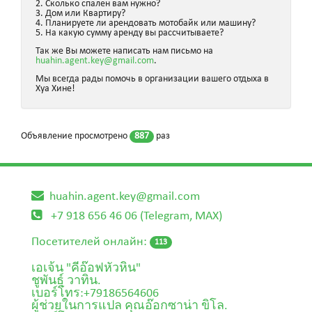
2. Сколько спален вам нужно?
3. Дом или Квартиру?
4. Планируете ли арендовать мотобайк или машину?
5. На какую сумму аренду вы рассчитываете?
Так же Вы можете написать нам письмо на
huahin.agent.key@gmail.com
.
Мы всегда рады помочь в организации вашего отдыха в
Хуа Хине!
Объявление просмотрено
887
раз
huahin.agent.key@gmail.com
+7 918 656 46 06 (Telegram, MAX)
Посетителей онлайн:
113
เอเจ้น "คีอ๊อฟหัวหิน"
ชูพันธุ์ วาทิน.
เบอร์โทร:+79186564606
ผู้ช่วยในการแปล คุณอ๊อกซาน่า ขิโล.