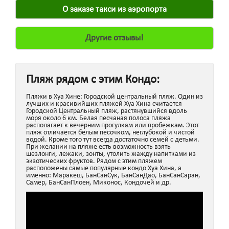
О заказе такси из аэропорта
Другие отзывы!
Пляж рядом с этим Кондо:
Пляжи в Хуа Хине: Городской центральный пляж. Один из
лучших и красивийших пляжей Хуа Хина считается
Городской Центральный пляж, растянувшийся вдоль
моря около 6 км. Белая песчаная полоса пляжа
располагает к вечерним прогулкам или пробежкам. Этот
пляж отличается белым песочком, неглубокой и чистой
водой. Кроме того тут всегда достаточно семей с детьми.
При желании на пляже есть возможность взять
шезлонги, лежаки, зонты, утолить жажду напитками из
экзотических фруктов. Рядом с этим пляжем
расположены самые популярные кондо Хуа Хина, а
именно: Маракеш, БанСанСук, БанСанДао, БанСанСаран,
Самер, БанСанПлоен, Миконос, Кондочей и др.