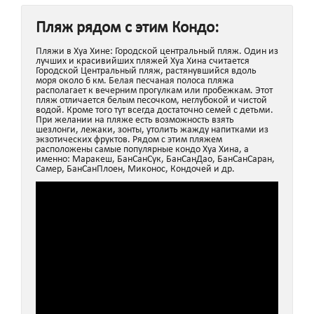
Пляж рядом с этим Кондо:
Пляжи в Хуа Хине: Городской центральный пляж. Один из
лучших и красивийших пляжей Хуа Хина считается
Городской Центральный пляж, растянувшийся вдоль
моря около 6 км. Белая песчаная полоса пляжа
располагает к вечерним прогулкам или пробежкам. Этот
пляж отличается белым песочком, неглубокой и чистой
водой. Кроме того тут всегда достаточно семей с детьми.
При желании на пляже есть возможность взять
шезлонги, лежаки, зонты, утолить жажду напитками из
экзотических фруктов. Рядом с этим пляжем
расположены самые популярные кондо Хуа Хина, а
именно: Маракеш, БанСанСук, БанСанДао, БанСанСаран,
Самер, БанСанПлоен, Миконос, Кондочей и др.