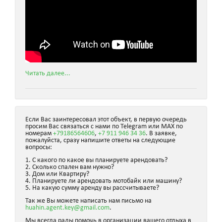
Читать далее...
Если Вас заинтересовал этот объект, в первую очередь
просим Вас связаться с нами по Telegram или MAX по
номерам
+79186564606
,
+7 911 946 34 36
. В заявке,
пожалуйста, сразу напишите ответы на следующие
вопросы:
1. С какого по какое вы планируете арендовать?
2. Сколько спален вам нужно?
3. Дом или Квартиру?
4. Планируете ли арендовать мотобайк или машину?
5. На какую сумму аренду вы рассчитываете?
Так же Вы можете написать нам письмо на
huahin.agent.key@gmail.com
.
Мы всегда рады помочь в организации вашего отдыха в