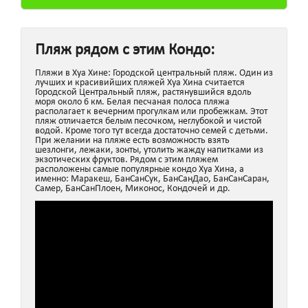
Пляж рядом с этим Кондо:
Пляжи в Хуа Хине: Городской центральный пляж. Один из
лучших и красивийших пляжей Хуа Хина считается
Городской Центральный пляж, растянувшийся вдоль
моря около 6 км. Белая песчаная полоса пляжа
располагает к вечерним прогулкам или пробежкам. Этот
пляж отличается белым песочком, неглубокой и чистой
водой. Кроме того тут всегда достаточно семей с детьми.
При желании на пляже есть возможность взять
шезлонги, лежаки, зонты, утолить жажду напитками из
экзотических фруктов. Рядом с этим пляжем
расположены самые популярные кондо Хуа Хина, а
именно: Маракеш, БанСанСук, БанСанДао, БанСанСаран,
Самер, БанСанПлоен, Миконос, Кондочей и др.