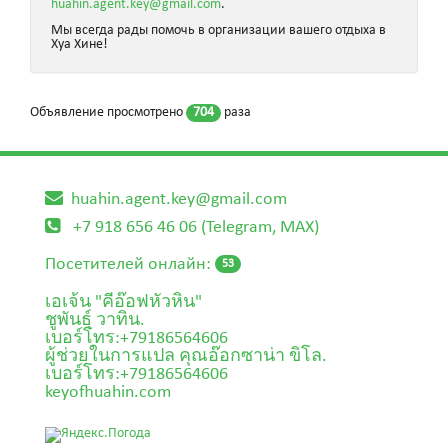
huahin.agent.key@gmail.com
.
Мы всегда рады помочь в организации вашего отдыха в
Хуа Хине!
Объявление просмотрено
704
раза
huahin.agent.key@gmail.com
+7 918 656 46 06 (Telegram, MAX)
Посетителей онлайн:
53
เอเจ้น "คีอ๊อฟหัวหิน"
ชูพันธุ์ วาทิน.
เบอร์โทร:+79186564606
ผู้ช่วยในการแปล คุณอ๊อกซาน่า ขิโล.
เบอร์โทร:+79186564606
keyofhuahin.com