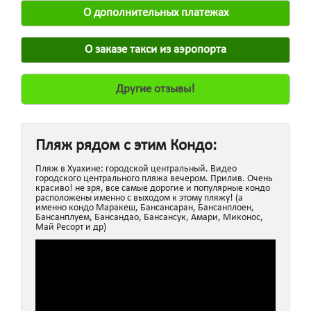
О дополнительных платежах
О заказе такси из аэропорта
Другие отзывы!
Пляж рядом с этим Кондо:
Пляж в Хуахине: городской центральный. Видео
городского центрального пляжа вечером. Прилив. Очень
красиво! не зря, все самые дорогие и популярные кондо
расположены именно с выходом к этому пляжу! (а
именно кондо Маракеш, Бансансаран, Бансанплоен,
Бансанплуем, Бансандао, Бансансук, Амари, Миконос,
Май Ресорт и др)