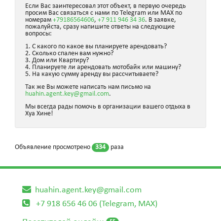
Если Вас заинтересовал этот объект, в первую очередь
просим Вас связаться с нами по Telegram или MAX по
номерам
+79186564606
,
+7 911 946 34 36
. В заявке,
пожалуйста, сразу напишите ответы на следующие
вопросы:
1. С какого по какое вы планируете арендовать?
2. Сколько спален вам нужно?
3. Дом или Квартиру?
4. Планируете ли арендовать мотобайк или машину?
5. На какую сумму аренду вы рассчитываете?
Так же Вы можете написать нам письмо на
huahin.agent.key@gmail.com
.
Мы всегда рады помочь в организации вашего отдыха в
Хуа Хине!
Объявление просмотрено
334
раза
huahin.agent.key@gmail.com
+7 918 656 46 06 (Telegram, MAX)