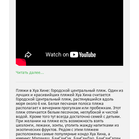
Читать далее...
Пляжи в Хуа Хине: Городской центральный пляж. Один из
лучших и красивийших пляжей Хуа Хина считается
Городской Центральный пляж, растянувшийся вдоль
моря около 6 км. Белая песчаная полоса пляжа
располагает к вечерним прогулкам или пробежкам. Этот
пляж отличается белым песочком, неглубокой и чистой
водой. Кроме того тут всегда достаточно семей с детьми.
При желании на пляже есть возможность взять
шезлонги, лежаки, зонты, утолить жажду напитками из
экзотических фруктов. Рядом с этим пляжем
расположены самые популярные кондо Хуа Хина, а
именно: Маракеш, БанСанСук, БанСанДао, БанСанСаран,