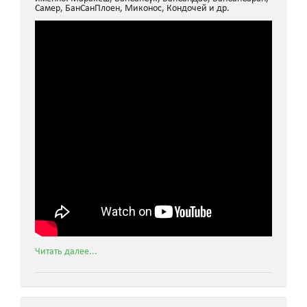
Самер, БанСанПлоен, Миконос, Кондочей и др.
Читать далее...