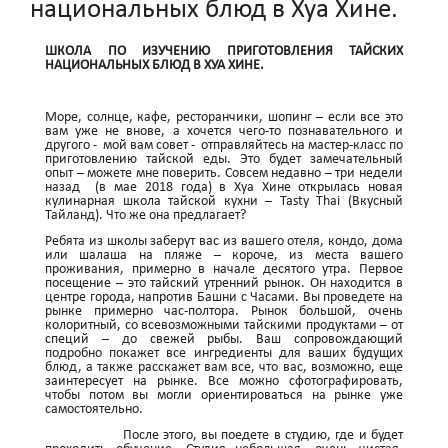
национальных блюд в Хуа Хине.
ШКОЛА ПО ИЗУЧЕНИЮ ПРИГОТОВЛЕНИЯ ТАЙСКИХ
НАЦИОНАЛЬНЫХ БЛЮД В ХУА ХИНЕ.
Море, солнце, кафе, ресторанчики, шопинг – если все это
вам уже не внове, а хочется чего-то познавательного и
другого - мой вам совет - отправляйтесь на мастер-класс по
приготовлению тайской еды. Это будет замечательный
опыт – можете мне поверить. Совсем недавно – три недели
назад (в мае 2018 года) в Хуа Хине открылась новая
кулинарная школа тайской кухни – Tasty Thai (Вкусный
Тайланд). Что же она предлагает?
Ребята из школы заберут вас из вашего отеля, кондо, дома
или шалаша на пляже – короче, из места вашего
проживания, примерно в начале десятого утра. Первое
посещениe – это тайский утренний рынок. Он находится в
центре города, напротив Башни с Часами. Вы проведете на
рынке примерно час-полтора. Рынок большой, очень
колоритный, со всевозможными тайскими продуктами – от
специй – до свежей рыбы. Ваш сопровождающий
подробно покажет все ингрeдиенты для ваших будущих
блюд, а также расскажет вам все, что вас, возможно, еще
заинтересует на рынке. Все можно сфотографировать,
чтобы потом вы могли ориeнтироваться на рынке уже
самостоятельно.
После этого, вы поедете в студию, где и будет