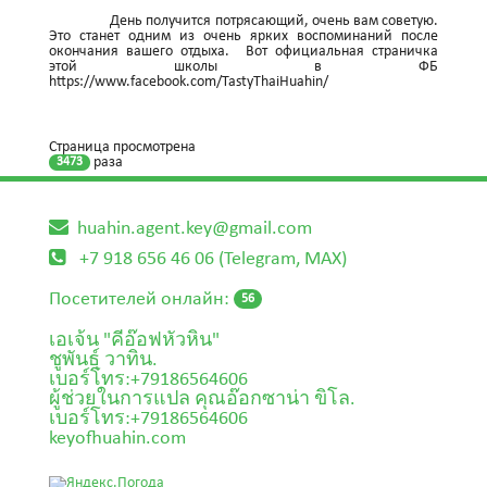
День получится потрясающий, очень вам советую.
Это станет одним из очень ярких воспоминаний после
окончания вашего отдыха. Вот официальная страничка
этой школы в ФБ
https://www.facebook.com/TastyThaiHuahin/
Страница просмотрена
раза
3473
huahin.agent.key@gmail.com
+7 918 656 46 06 (Telegram, MAX)
Посетителей онлайн:
56
เอเจ้น "คีอ๊อฟหัวหิน"
ชูพันธุ์ วาทิน.
เบอร์โทร:+79186564606
ผู้ช่วยในการแปล คุณอ๊อกซาน่า ขิโล.
เบอร์โทร:+79186564606
keyofhuahin.com