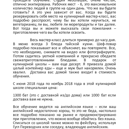
проходить обучение. Студия небольшая, очень чистая,
отлично экипирована. Рабочих мест - 6, это максимальное
количество людей в группе на один день. Что же вы будете
готовить? А это уже зависит от вас. Когда вы будете
резервировать себе место на кулинарный мастер-класс, вас
подробно расспросят, чему бы вы хотели научиться, не
вегетарианец ли вы, любите ли морепродукты и так далее.
Вот тогда вы и можете высказать свои пожелания –
приготовление чего вы бы хотели освоить.
Весь мастер-класс длиться примерно до часу дня.
В меню всегда 3 блюда тайской кухни. Шеф-повар
подробно показывает все и объясняет, вы повторяете. Все,
что необходимо, снимаете на видео или фотографируете.
Потом садитесь уютной компанией и прекрасно обедаете
свежеприготовленными блюдами. В подарок от
кулинарной школы – вам еще десерт. Я привезла домой
целый контейнер еды – еще и муж был накормлен. Очень
хвалил. Доставка вас домой также входит в стоимость
обучения.
С июня 2018 года по ноябрь 2018 года в этой кулинарной
школе специальная цена:
1300 бат (это с доставкой из/до дома) или 1000 бат если
доставка вам не нужна.
Все обучение ведется на английском языке – если ваш
английский недостаточно хорош, то это не беда, настолько
все подробно показано на рынке и продемонстрировано
при приготовлении, что можно вообще обойтись без языка.
Списаться со школой также можно по фейсбуку, используя
Гугл Переводчик или соседку, владеющую английским.